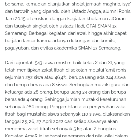
bersama, kemudian dilanjutkan sholat jama’ah maghrib, isya’
dan tarowih yang dipandu oleh Ustadz Angga, alumni Rohis.
Jam 20.15 diteruskan dengan kegiatan khotaman alQuran
dan tausiyah singkat oleh ustadz Hadi, GPAI SMAN 13
Semarang. Berbagai kegiatan dari awal hingga akhir dapat
berjalan lancar karena adanya dukungan dari komite,
paguyuban, dan civitas akademika SMAN 13 Semarang.
Dari sejumlah 543 siswa muslim baik kelas X dan XI, yang
telah menitipkan zakat fitrah di sekolah melalui ‘amil rohis
sejumlah 252 siwa atau 46,4%, berupa uang ada 244 siswa
dan berupa beras ada 8 siswa. Sedangkan muzaki guru dan
keluarga ada 28 orang, berupa uang 24 orang dan berupa
beras ada 4 orang. Sehingga jumlah muzakki keseluruhan
sebanyak 280 orang. Pengambilan atau penyerahan zakat
fitrah bagi mustahiq siswa sebanyak 110 siswa, dilaksanakan
tanggal 25, 26, 27 April 2022 dan setiap siswanya akan
menerima zakat fitrah sebanyak 5 kg atau 2 bungkus.
Kegiatan AmaR ini sebagai penerapan dari nilai-nilai dalam