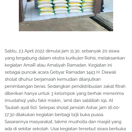
Sabtu, 23 April 2022 dimulai jam 11.30, sebanyak 20 siswa
yang tergabung dalam ekstra kurikuler Rohis, melaksankan
kegiatan AmaR atau Amaliyah Ramadan. Kegiatan ini
sebagai puncak acara Gebyar Ramadan 1443 H. Diawali
sholat dhuhur berjama’ah kemudian dilanjutkan
penimbangan beras. Sedangkan pendistribusian zakat fitrah
diberikan hanya untuk 3 kelompok yang berhak menerima
(mustahiq) yaitu fakir miskin, ‘amil dan sabilillah (qs. At
Taubah ayat 60). Selepas sholat jama’ah Ashar, jam 16.00-
17.30 dilakukan kegiatan berbagi ta’jil buka puasa.
Sasarannya masyarakat, takmir musholla dan masjid yang
ada di sekitar sekolah. Usai kegiatan tersebut siswa berbuka