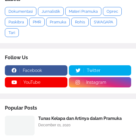
Dokumentasi
Jurnalistik
Materi Pramuka
Oprec
Paskibra
PMR
Pramuka
Rohis
SWAGAPA
Tari
Follow Us
Facebook
Twitter
YouTube
Instagram
Popular Posts
Tunas Kelapa dan Artinya dalam Pramuka
December 01, 2020