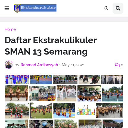
Home
Daftar Ekstrakulikuler
SMAN 13 Semarang
by
Rahmad Ardiansyah
•
May 11, 2021
0